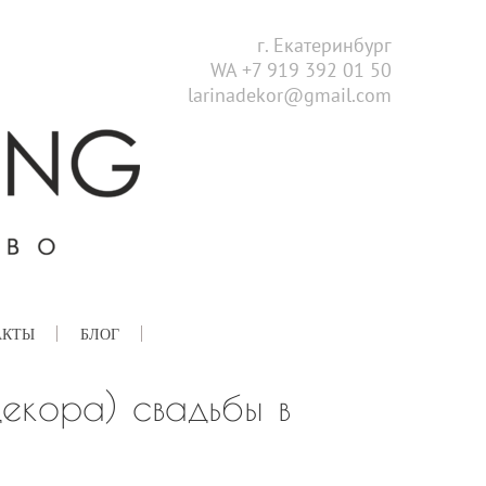
г. Екатеринбург
WA +7 919 392 01 50
larinadekor@gmail.com
АКТЫ
БЛОГ
екора) свадьбы в