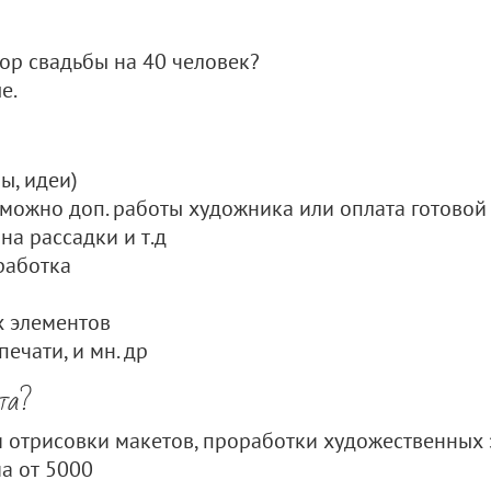
ор свадьбы на 40 человек?
е.
ы, идеи)
зможно доп. работы художника или оплата готовой
на рассадки и т.д
работка
х элементов
ечати, и мн. др
кта?
и отрисовки макетов, проработки художественных 
а от 5000