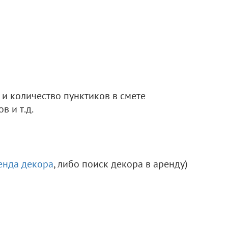
 и количество пунктиков в смете
в и т.д.
енда декора
, либо поиск декора в аренду)