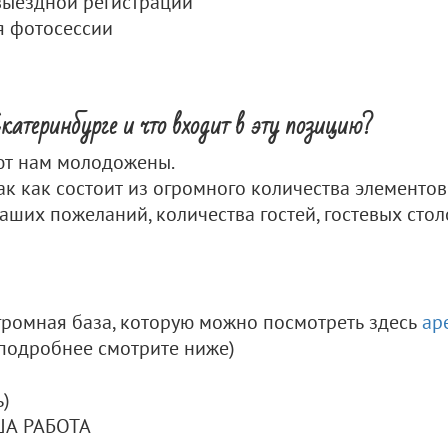
выездной регистрации
я фотосессии
катеринбурге и что входит в эту позицию?
ют нам молодожены.
ак как состоит из огромного количества элементов
аших пожеланий, количества гостей, гостевых столо
огромная база, которую можно посмотреть здесь
ар
(подробнее смотрите ниже)
ь)
АША РАБОТА